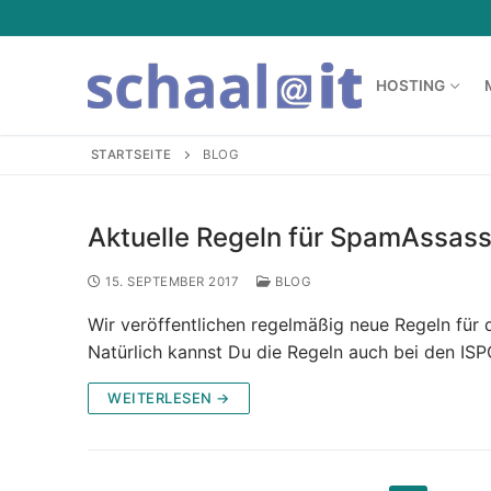
Zum
Inhalt
springen
HOSTING
STARTSEITE
BLOG
Hosting
Aktuelle Regeln für SpamAssass
Hosting
Mail-Archiv
15. SEPTEMBER 2017
BLOG
Managed Serv
Wir veröffentlichen regelmäßig neue Regeln für
Service
Natürlich kannst Du die Regeln auch bei den ISP
Managed vSer
Service
Blog
WEITERLESEN →
Mailserver
Downloads
Webhosting
ISPConfig Sup