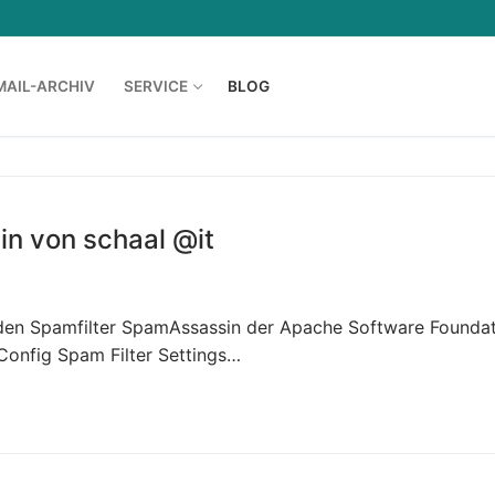
MAIL-ARCHIV
SERVICE
BLOG
in von schaal @it
er Dedicated
 den Spamfilter SpamAssassin der Apache Software Foundat
Config Spam Filter Settings…
ver
port