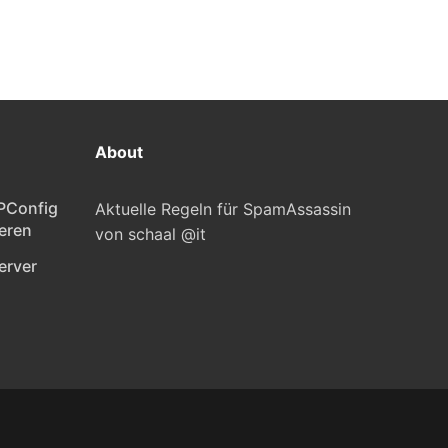
About
PConfig
Aktuelle Regeln für SpamAssassin
eren
von schaal @it
erver