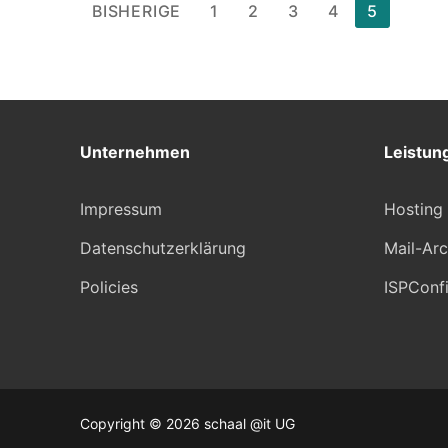
Seitennummerierung
BISHERIGE
1
2
3
4
5
Shophosting
der
Beiträge
Unternehmen
Leistun
Impressum
Hosting
Datenschutzerklärung
Mail-Arc
Policies
ISPConf
Copyright © 2026 schaal @it UG