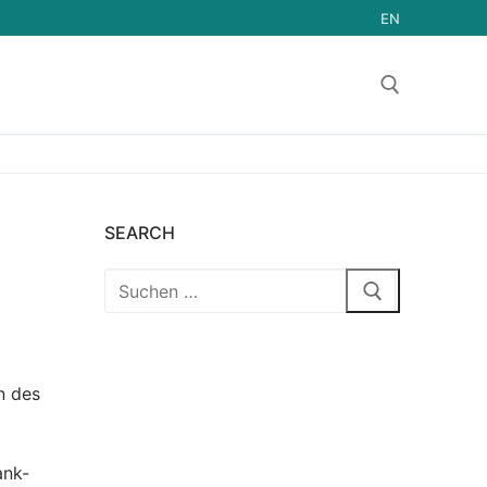
EN
SEARCH
n des
ank-