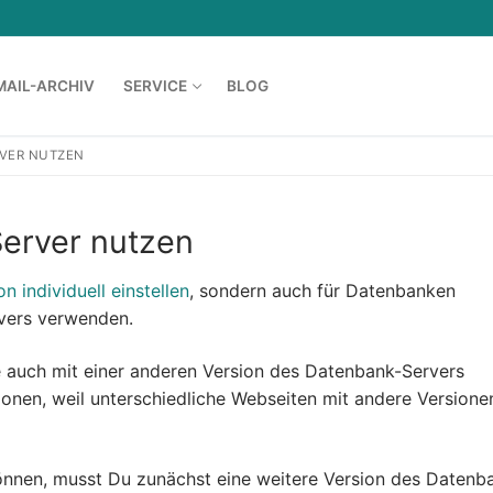
MAIL-ARCHIV
SERVICE
BLOG
VER NUTZEN
erver nutzen
n individuell einstellen
, sondern auch für Datenbanken
rvers verwenden.
er Dedicated
e auch mit einer anderen Version des Datenbank-Servers
ver
sionen, weil unterschiedliche Webseiten mit andere Versione
port
nnen, musst Du zunächst eine weitere Version des Datenb