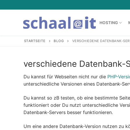
HOSTING
STARTSEITE
BLOG
VERSCHIEDENE DATENBANK-SER
Hosting
verschiedene Datenbank-S
Hosting
Mail-Archiv
Du kannst für Webseiten nicht nur die
PHP-Versio
unterschiedliche Versionen eines Datenbank-Se
Managed Serv
Service
Du kannst so zB testen, ob eine bestimmte Seit
Managed vSer
Service
Blog
funktioniert oder Du nutzt unterschiedliche Ver
Mailserver
Downloads
Datenbank-Servers besser funktionieren.
Webhosting
ISPConfig Sup
Um eine andere Datenbank-Version nutzen zu kö