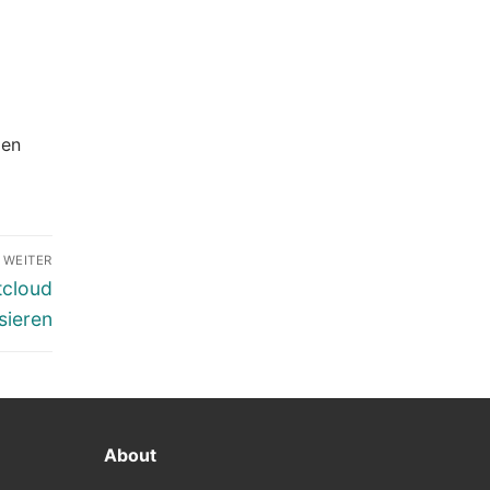
den
WEITER
tcloud
sieren
About